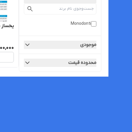
Monodonti
یخساز ۳۵ کیلویی مونودونتی
موجودی
000,000
محدوده قیمت