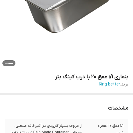
بنماری 1/1 عمق 20 با درب کینگ بتر
برند:
King better
مشخصات
۱/۱ عمق ۲۰ همراه
از ظروف بسیار کاربردی در آشپزخانه صنعتی،
درب
بن ماری Bain Marie Container می باشد که با