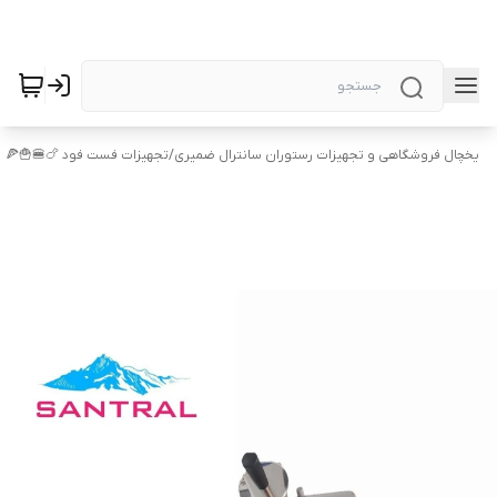
یخچال فروشگاهی و تجهیزات رستوران سانترال ضمیری
/
تجهیزات فست فود 🍗🍔🍟🍕