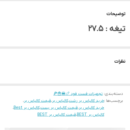
توضیحات
تیغه : 27.5
نظرات
دسته‌بندی
:
تجهیزات فست فود 🍗🍔🍟🍕
برچسب‌ها :
خرید کالباس بر رشت
،
کالباس بر
،
قیمت کالباس بر
،
خرید کالباس بر
،
قیمت کالباس بر بست
،
کالباس بر Best
،
کالباس بر BEST
،
قیمت کالباس بر BEST