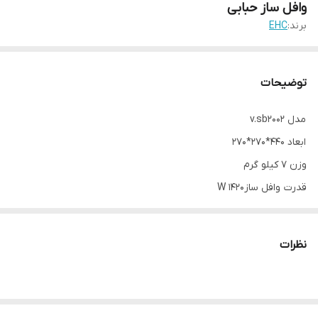
وافل ساز حبابی
برند:
EHC
توضیحات
مدل v.sb2002
ابعاد 440*270*270
وزن 7 کیلو گرم
قدرت وافل سازW 1420
با ولتاژ 220/50 هرتز، از برق برای روشن شدن استفاده می‌کند
نظرات
وافل یک نوع نان ترد و شیرین با دستورپخت یکسان است. از نظر
ظاهری شباهت زیادی به بیسکوئیت و ویفر دارد. در نقاط مختلف دنیا با
سلیقه‌ و سبک و ذائقه‌های مختلفی درست می‌شود. با پیشرفت علم و