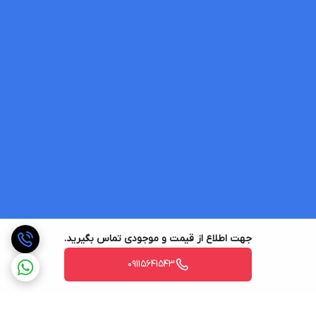
جهت اطلاع از قیمت و موجودی تماس بگیرید.
09115641543