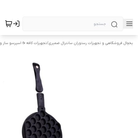
یخچال فروشگاهی و تجهیزات رستوران سانترال ضمیری
/
تجهیزات کافه ☕️ اسپرسو ساز 