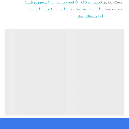
دسته‌بندی
:
تجهیزات کافه ☕️ اسپرسو ساز و اکسسوری قهوه
روی کار آمدن انواع دستگاه وافل ساز می‌توانید این شیرینی خوشمزه را در
برچسب‌ها :
وافل ساز رشت
،
خرید وافل ساز قلبی
،
وافل ساز
،
اسرع وقت آماده کنید. این دستگاه در بسیاری از کافی‌شاپ‌ها، رستوران‌ها،
قیمت وافل ساز
مراکز غذایی و همچنین به صورت خانگی استفاده می‌شود