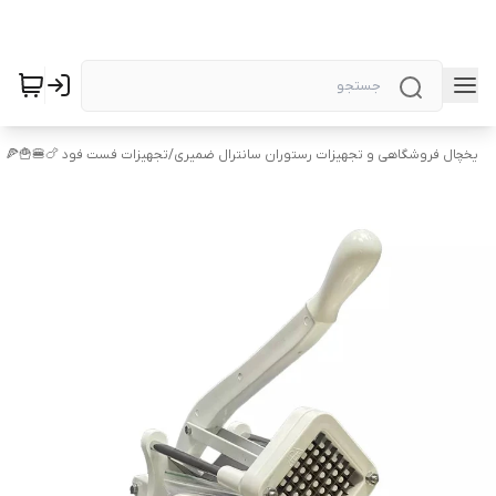
یخچال فروشگاهی و تجهیزات رستوران سانترال ضمیری
/
تجهیزات فست فود 🍗🍔🍟🍕