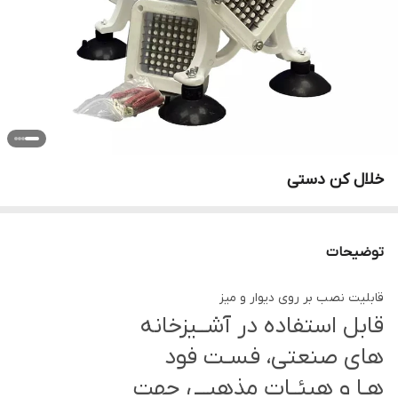
خلال کن دستی
توضیحات
قابليت نصب بر روی دیوار و میز
قابل استفاده در آشــيزخانه
هاى صنعتى، فسـت فود
هـا و هيئــات مذهبـى جهت