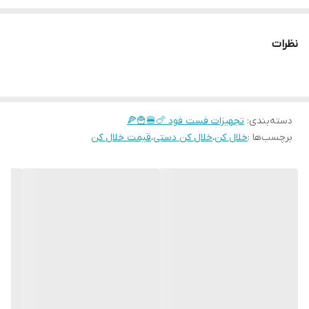
خلال كردن ســـيب زمينى
نظرات
دسته‌بندی
:
تجهیزات فست فود 🍗🍔🍟🍕
برچسب‌ها :
خلال کن
،
خلال کن دستی
،
قیمت خلال کن