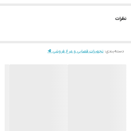
استخوان مرغ را بدون گیر کردن در گلویی دستگاه را انجام دهد. این چرخ
گوشت صنعتی دارای دکمه چپگرد و راستگرد می باشد
نظرات
طول 32* عرض 55* ارتفاع 60 سانتی متر
وزن : 42 الی 43 کیلوگرم
ظرفیت چرخ کردن : 350 کیلوگرم در ساعت
موتور : 2200W, موتور تماما مسی
دسته‌بندی
:
تجهیزات قصابی و مرغ فروشی 🥩
دور موتور : 170 دور در دقیقه
جنس تیغه : استیل نگیر
جنس سینی : استیل نگیر
جنس مخزن : استیل
جنس گوشت کوب : پلی اتیلن
جنس مارپیچ : استیل