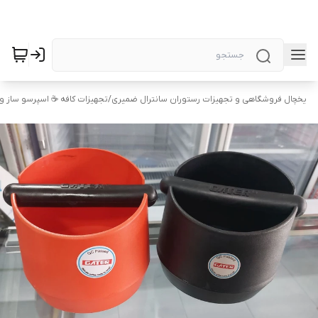
یخچال فروشگاهی و تجهیزات رستوران سانترال ضمیری
/
تجهیزات کافه ☕️ اسپرسو ساز 