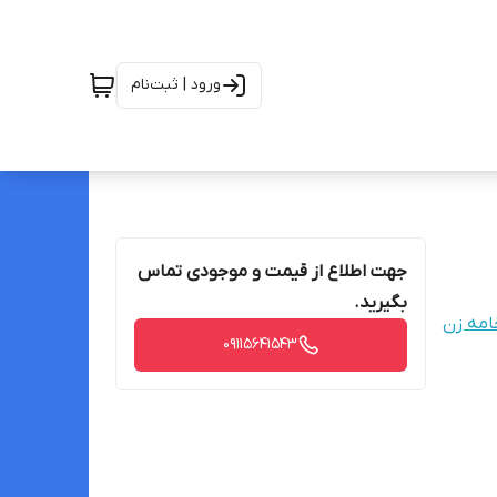
ورود | ثبت‌نام
جهت اطلاع از قیمت و موجودی تماس
بگیرید.
امه زن
09115641543