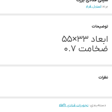
سینی قنادی بزرگ
برند:
استیل فرم
توضیحات
ابعاد 33×55
ضخامت 0.7
نظرات
دسته‌بندی
:
تجهیزات قنادی 🎂🍰