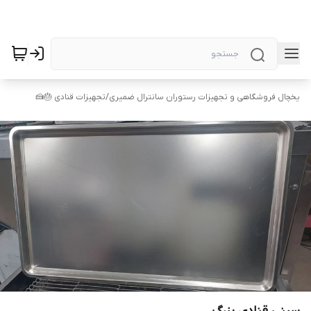
یخچال فروشگاهی و تجهیزات رستوران سانترال ضمیری
/
تجهیزات قنادی 🎂🍰