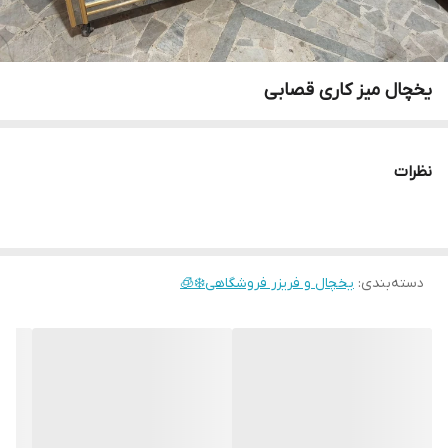
یخچال میز کاری قصابی
نظرات
دسته‌بندی
:
یخچال و فریزر فروشگاهی❄️🧊