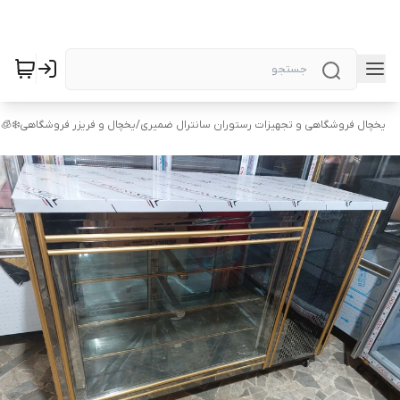
یخچال فروشگاهی و تجهیزات رستوران سانترال ضمیری
/
یخچال و فریزر فروشگاهی❄️🧊