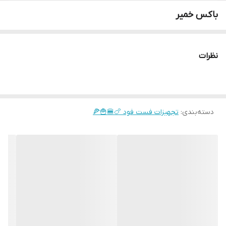
باکس خمیر
نظرات
دسته‌بندی
:
تجهیزات فست فود 🍗🍔🍟🍕