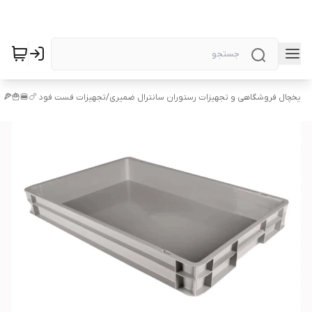
یخچال فروشگاهی و تجهیزات رستوران سانترال ضمیری
/
تجهیزات فست فود 🍗🍔🍟🍕