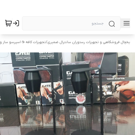
یخچال فروشگاهی و تجهیزات رستوران سانترال ضمیری
/
تجهیزات کافه ☕️ اسپرسو ساز 