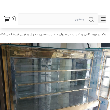
یخچال فروشگاهی و تجهیزات رستوران سانترال ضمیری
/
یخچال و فریزر فروشگاهی❄️🧊