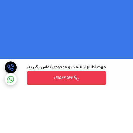
جهت اطلاع از قیمت و موجودی تماس بگیرید.
09115641543