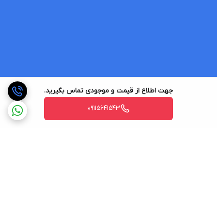
جهت اطلاع از قیمت و موجودی تماس بگیرید.
09115641543
برگشت به بالا