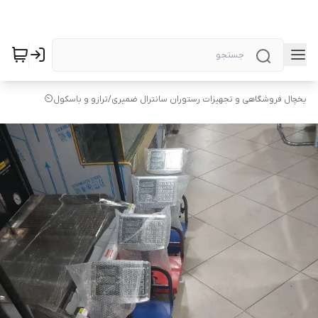
یخچال فروشگاهی و تجهیزات رستوران سانترال ضمیری
/
ترازو و باسکول⏲️