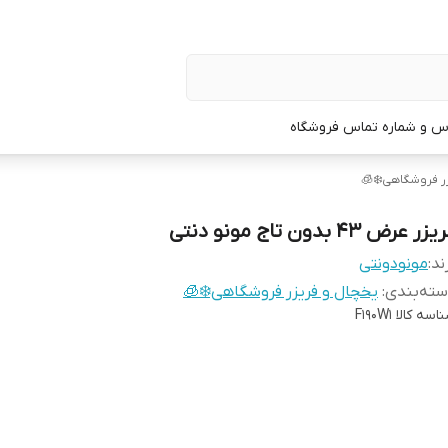
س و شماره تماس فروشگاه
ر فروشگاهی❄️🧊
زر عرض ۴۳ بدون تاج مونو دنتی
ند:
مونودونتی
ته‌بندی
:
یخچال و فریزر فروشگاهی❄️🧊
اسه کالا
F190W1