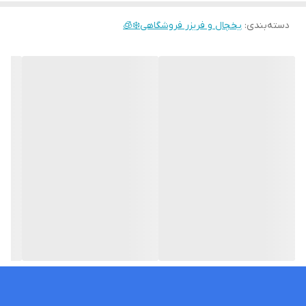
دسته‌بندی
:
یخچال و فریزر فروشگاهی❄️🧊