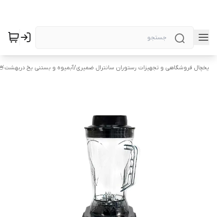
یخچال فروشگاهی و تجهیزات رستوران سانترال ضمیری
/
آبمیوه و بستنی یخ دربهشت🍧