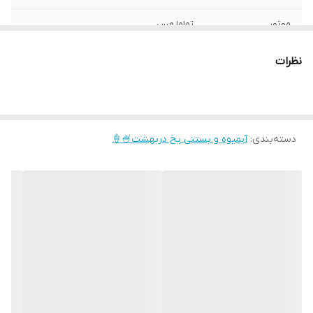
موتور
تماما مس
نوع تیغه
3 لبه
نظرات
جنس پارچ
پلی کربنات نشکن
دسته‌بندی
:
آبمیوه و بستنی یخ دربهشت🍧🍦