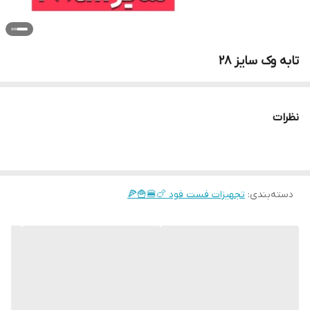
تابه وک سایز ۲۸
نظرات
دسته‌بندی
:
تجهیزات فست فود 🍗🍔🍟🍕