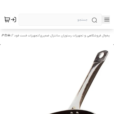
یخچال فروشگاهی و تجهیزات رستوران سانترال ضمیری
/
تجهیزات فست فود 🍗🍔🍟🍕