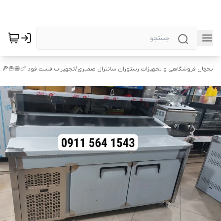
یخچال فروشگاهی و تجهیزات رستوران سانترال ضمیری
/
تجهیزات فست فود 🍗🍔🍟🍕