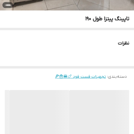
تاپینگ پیتزا طول ۱۹۰
نظرات
دسته‌بندی
:
تجهیزات فست فود 🍗🍔🍟🍕