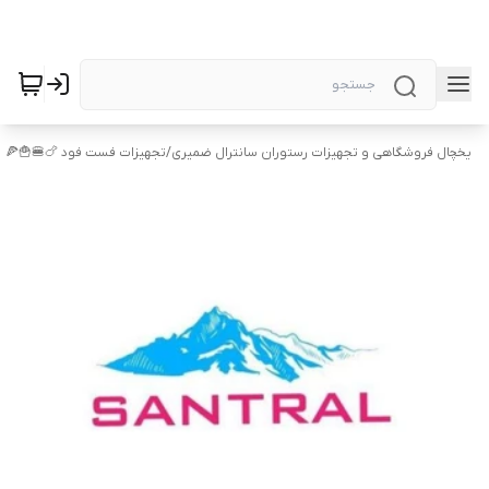
یخچال فروشگاهی و تجهیزات رستوران سانترال ضمیری
/
تجهیزات فست فود 🍗🍔🍟🍕