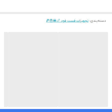
دسته‌بندی
:
تجهیزات فست فود 🍗🍔🍟🍕