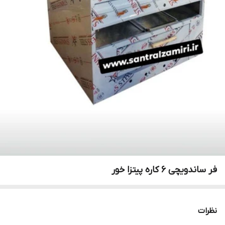
فر ساندویچی ۶ کاره پیتزا خور
نظرات