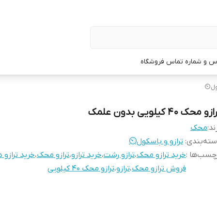
س و شماره تماس فروشگاه
ول⏲️
زو محک ۴۰ کیلویی بدون علمک
ند:
محک
ته‌بندی
:
ترازو و باسکول⏲️
چسب‌ها :
خرید ترازو محک
،
ترازو رشت
،
خرید ترازو
،
ترازو محک
،
خرید ترازو 
فروش ترازو محک
،
ترازو
،
ترازو محک ۴۰ کیلویی