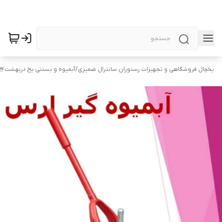
یخچال فروشگاهی و تجهیزات رستوران سانترال ضمیری
/
آبمیوه و بستنی یخ دربهشت🍧