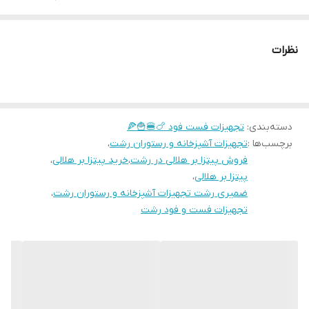
را در اندازه و قطع مناسب، به زیبا ترین شکل ممکن برش دهید
آدرس سایت فروشگاه سانترال ضمیری جهت ثبت سفارش:
نظرات
🌐www.santralzamiri.ir
📞 09115641543
آدرس فروشگاه جهت خرید حضوری: رشت، بلوار شهید بهشتی، بعد از
دسته‌بندی
:
تجهیزات فست فود 🍗🍔🍟🍕
کمیته امداداستان گیلان، جنب چاپ صابرین، فروشگاه سانترال ضمیری
برچسب‌ها :
تجهیزات آشپزخانه و رستوران رشت
،
#تجهیزات_آشپزخانه #رستوران #تجهیزات_آشپزخانه_صنعتی
فروش پیتزا بر هلالی در رشت
،
خرید پیتزا بر هلالی
،
#تجهیزات_کافه #تجهیزات_رستوران
پیتزا بر هلالی
،
ضمیری رشت تجهیزات آشپزخانه و رستوران رشت
،
تجهیزات فست و فود رشت