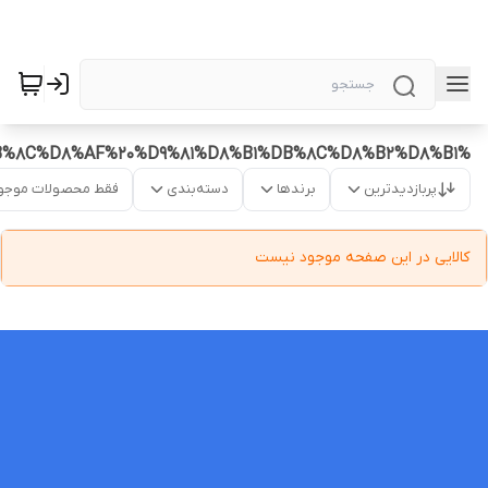
%D8%AE%D8%B1%DB%8C%D8%AF%20%D9%81%D8%B1%DB%8C%D8%B2%D8%B1
پربازدیدترین
برندها
دسته‌بندی
فقط محصولات موجو
کالایی در این صفحه موجود نیست