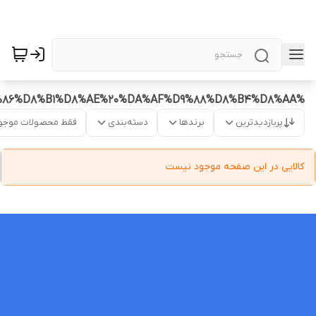
%DA%86%D8%B1%D8%AE%20%DA%AF%D9%88%D8%B4%D8%AA
پربازدیدترین
برندها
دسته‌بندی
فقط محصولات موجو
کالایی در این صفحه موجود نیست