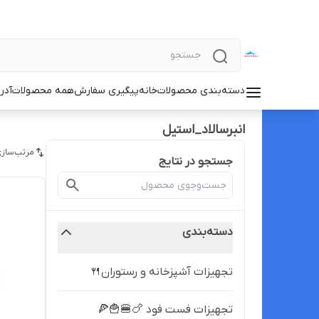
دسته‌بندی محصولات
خانه
پیگیری سفارش
همه محصولات
آدر
انبرسالاد_استیل
مرتب‌سازی
جستجو در نتایج
دسته‌بندی
تجهیزات آشپزخانه و رستوران🍴
تجهیزات فست فود 🍗🍔🍟🍕