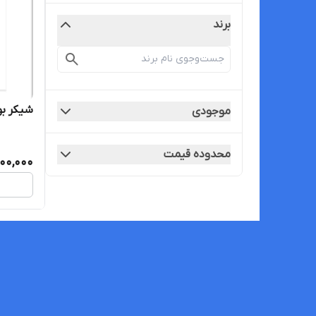
برند
شیکر ب
موجودی
محدوده قیمت
400,000