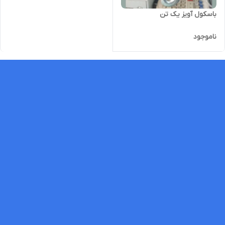
باسکول آویز یک تن
ناموجود