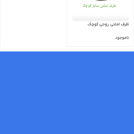
ظرف املتی روحی کوچک
ناموجود