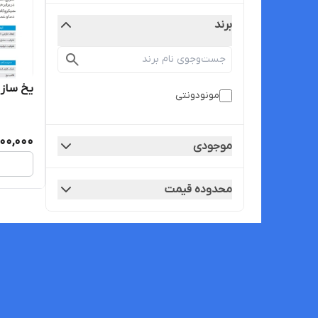
برند
یخ ساز مکعبی ۱۰۰
مونودونتی
000,000
موجودی
محدوده قیمت