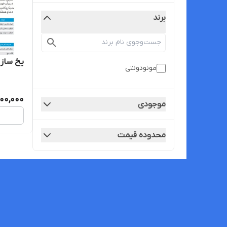
برند
یخ ساز ۵۰ کیلویی مونو دنت
مونودونتی
000,000
موجودی
محدوده قیمت