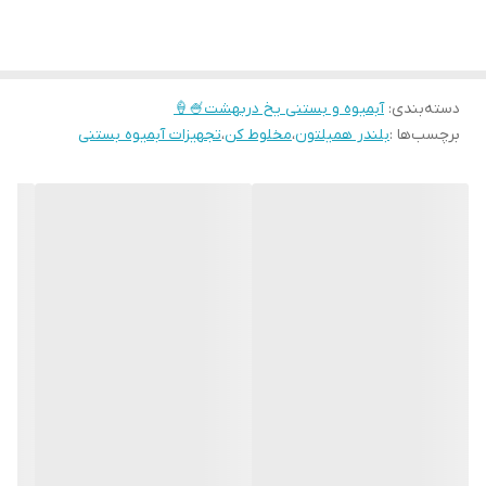
ولتاژ : 220V
فرکانس : 50HZ
نوع تیغه : 4 تیغه
دسته‌بندی
:
آبمیوه و بستنی یخ دربهشت🍧🍦
جنس پارچ : پلی کربنات نشکن
برچسب‌ها :
بلندر همیلتون
،
مخلوط کن
،
تجهیزات آبمیوه بستنی
ولوم سرعت : دارد
تایمر : دارد