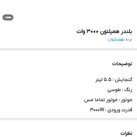
بلندر همیلتون ۳۰۰۰ وات
برند:
همیلتون
توضیحات
گنجایش : 5.5 لیتر
رنگ : طوسی
موتور : موتور تماما مس
قدرت ورودی : 3000W
سوخت مصرفی : برق
مصرف برقی : تکفاز
نظرات