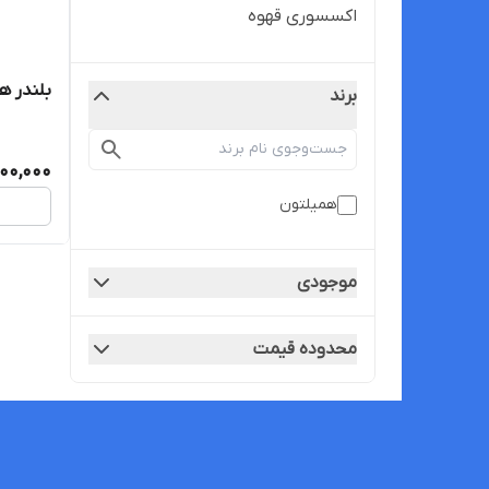
اکسسوری قهوه
بلندر همیلت
برند
00,000
همیلتون
موجودی
محدوده قیمت