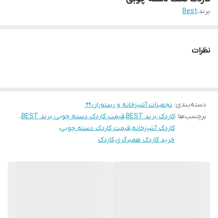
برند:
Best
نظرات
دسته‌بندی
:
تجهیزات آشپزخانه و رستوران🍴
برچسب‌ها :
کاردک برند BEST
،
قیمت کاردک دسته چوبی برند BEST
،
کاردک آشپزخانه
،
قیمت کاردک دسته چوبی
،
خرید کاردک همبرگری
،
کاردک